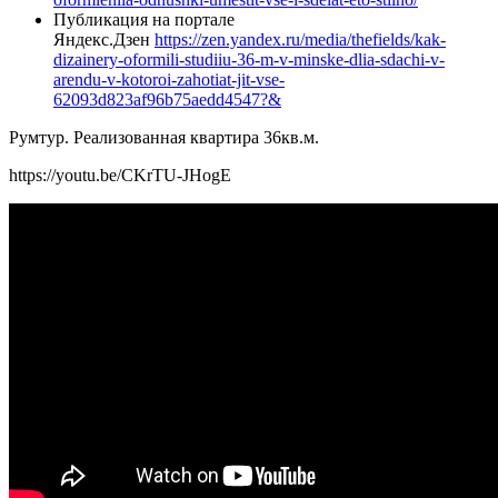
Публикация на портале
Яндекс.Дзен
https://zen.yandex.ru/media/thefields/kak-
dizainery-oformili-studiiu-36-m-v-minske-dlia-sdachi-v-
arendu-v-kotoroi-zahotiat-jit-vse-
62093d823af96b75aedd4547?&
Румтур. Реализованная квартира 36кв.м.
https://youtu.be/CKrTU-JHogE