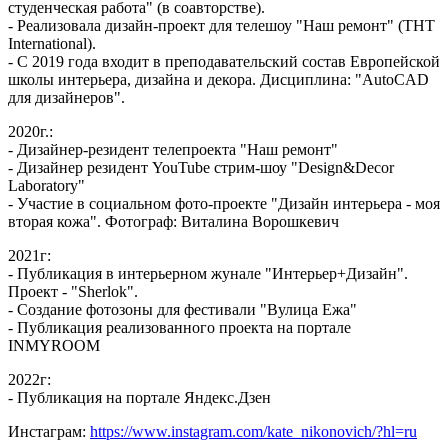
студенческая работа" (в соавторстве).
- Реализовала дизайн-проект для телешоу "Наш ремонт" (ТНТ
International).
- С 2019 года входит в преподавательский состав Европейской
школы интерьера, дизайна и декора. Дисциплина: "AutoCAD
для дизайнеров".
2020г.:
- Дизайнер-резидент телепроекта "Наш ремонт"
- Дизайнер резидент YouTube стрим-шоу "Design&Decor
Laboratory"
- Участие в социальном фото-проекте "Дизайн интерьера - моя
вторая кожа". Фотограф: Виталина Ворошкевич
2021г:
- Публикация в интерьерном жунале "Интерьер+Дизайн".
Проект - "Sherlok".
- Создание фотозоны для фестивали "Вулица Ежа"
- Публикация реализованного проекта на портале
INMYROOM
2022г:
- Публикация на портале Яндекс.Дзен
Инстаграм:
https://www.instagram.com/kate_nikonovich/?hl=ru