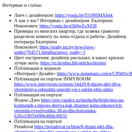
Интервью и статьи:
Ланч с дизайнером:
https://youtu.be/I319HlMXhgk
А как у вас? Интервью с дизайнером. Екатерина
Никонович:
https://youtu.be/a5h9wEsXEl8
Примеры из минских квартир, где хозяева грамотно
разделили комнату на зоны отдыха и работы. Дизайнер
интерьера Екатерина
Никонович:
https://realty.tut.by/news/new-
settler/704571.html#ua:news_realty~3
Цвет настроения: дизайнер рассказал, в каких красках
лучше жить:
https://ru.hrodna.life/articles/design/
Публикация в журнале
«Интерьер+Дизайн»
https://www.instagram.com/p/CP0r81eJ
Публикация на портале INMYROOM
https://www.inmyroom.ru/posts/34429-8-dizajn-idej-dlya-
oformleniya-odnushki-umestit-vse-i-sdelat-ehto-stilno
Публикация на портале
Яндекс.Дзен
https://zen.yandex.ru/media/thefields/igra-na-
kontrastah-i-mnogo-dereva-kak-dizainer-katia-nikonovich-
oformila-evrodvushku-38-m-dlia-holostiaka-
620ce5f059490b48fdcf0031
Публикация на портале
Poradovat
https://poradovat.ru/blog/8-dizain-idei-dlia-
oformleniia-odnushki-umestit-vse-i-sdelat-eto-stilno/