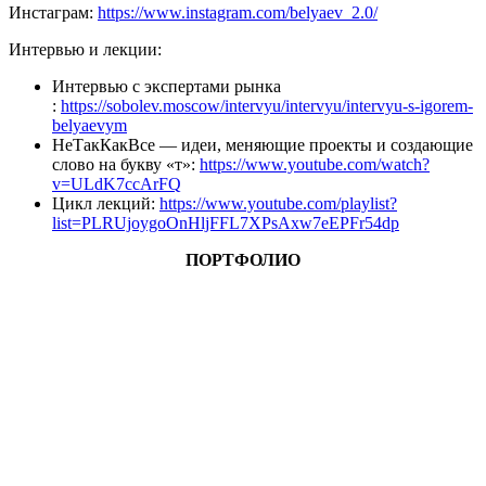
Инстаграм:
https://www.instagram.com/belyaev_2.0/
Интервью и лекции:
Интервью с экспертами рынка
:
https://sobolev.moscow/intervyu/intervyu/intervyu-s-igorem-
belyaevym
НеТакКакВсе — идеи, меняющие проекты и создающие
слово на букву «т»:
https://www.youtube.com/watch?
v=ULdK7ccArFQ
Цикл лекций:
https://www.youtube.com/playlist?
list=PLRUjoygoOnHljFFL7XPsAxw7eEPFr54dp
ПОРТФОЛИО